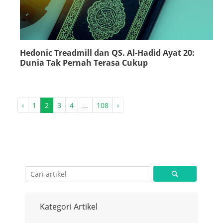
Hedonic Treadmill dan QS. Al-Hadid Ayat 20:
Dunia Tak Pernah Terasa Cukup
‹
1
2
3
4
...
108
›
Kategori Artikel