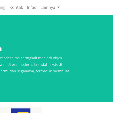
ing
Kontak
Infaq
Lainnya
n
odernitas seringkali menjadi objek
ali di era modern. Ia sudah eksis di
permudah segalanya, termasuk membuat