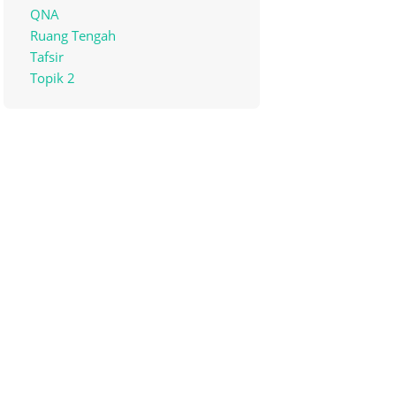
QNA
Ruang Tengah
Tafsir
Topik 2