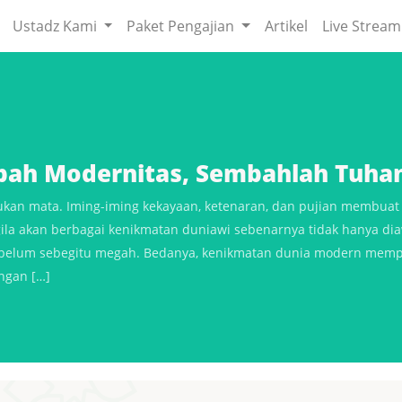
Ustadz Kami
Paket Pengajian
Artikel
Live Stream
ah Modernitas, Sembahlah Tuha
n mata. Iming-iming kekayaan, ketenaran, dan pujian membuat m
gila akan berbagai kenikmatan duniawi sebenarnya tidak hanya diaw
belum sebegitu megah. Bedanya, kenikmatan dunia modern mem
ngan […]