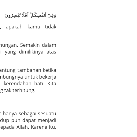
وَفِيْٓ اَنْفُسِكُمْ ۗ اَفَلَا تُبْصِرُوْنَ
a, apakah kamu tidak
renungan. Semakin dalam
 yang dimilikinya atas
jantung tambahan ketika
ambungnya untuk bekerja
 kerendahan hati. Kita
 tak terhitung.
at hanya sebagai sesuatu
 hidup pun dapat menjadi
epada Allah. Karena itu,