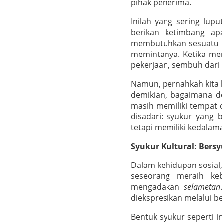
pihak penerima.
Inilah yang sering lup
berikan ketimbang apa
membutuhkan sesuatu k
memintanya. Ketika me
pekerjaan, sembuh dari 
Namun, pernahkah kita b
demikian, bagaimana de
masih memiliki tempat 
disadari: syukur yang 
tetapi memiliki kedalam
Syukur Kultural: Ber
Dalam kehidupan sosial,
seseorang meraih keb
mengadakan
selametan
diekspresikan melalui ber
Bentuk syukur seperti i