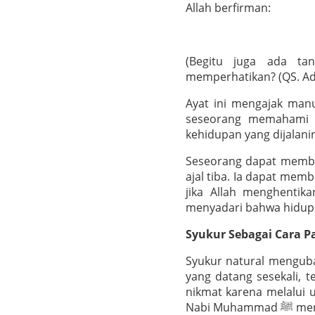
Allah berfirman:
(Begitu juga ada ta
memperhatikan? (QS. Adz
Ayat ini mengajak manu
seseorang memahami tu
kehidupan yang dijalani
Seseorang dapat membel
ajal tiba. Ia dapat me
jika Allah menghentik
menyadari bahwa hidup b
Syukur Sebagai Cara 
Syukur natural mengubah
yang datang sesekali, t
nikmat karena melalui u
Nabi Muh