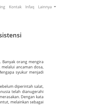
ing
Kontak
Infaq
Lainnya
istensi
a. Banyak orang mengira
), melalui ancaman dosa,
 Mengapa syukur menjadi
ebelum diperintah salat,
anusia telah dianugerahi
k merasakan. Dengan kata
untut, melainkan sebagai