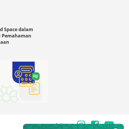
d Space dalam
i Pemahaman
maan
Follow us