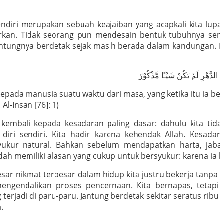
diri merupakan sebuah keajaiban yang acapkali kita lup
irkan. Tidak seorang pun mendesain bentuk tubuhnya sen
tungnya berdetak sejak masih berada dalam kandungan. K
دَّهْرِ لَمْ يَكُنْ شَيْـًٔا مَّذْكُوْرًا
epada manusia suatu waktu dari masa, yang ketika itu ia
Al-Insan [76]: 1)
kembali kepada kesadaran paling dasar: dahulu kita tid
diri sendiri. Kita hadir karena kehendak Allah. Kesad
yukur natural. Bahkan sebelum mendapatkan harta, jaba
h memiliki alasan yang cukup untuk bersyukur: karena ia 
sar nikmat terbesar dalam hidup kita justru bekerja tanpa 
ngendalikan proses pencernaan. Kita bernapas, tetapi
terjadi di paru-paru. Jantung berdetak sekitar seratus ribu
.