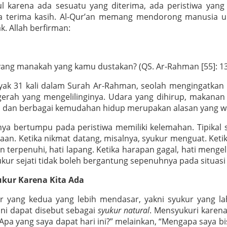
 karena ada sesuatu yang diterima, ada peristiwa yang d
 terima kasih. Al-Qur’an memang mendorong manusia u
k. Allah berfirman:
ng manakah yang kamu dustakan? (QS. Ar-Rahman [55]: 13
nyak 31 kali dalam Surah Ar-Rahman, seolah mengingatkan 
erah yang mengelilinginya. Udara yang dihirup, makanan
n, dan berbagai kemudahan hidup merupakan alasan yang w
a bertumpu pada peristiwa memiliki kelemahan. Tipikal 
an. Ketika nikmat datang, misalnya, syukur menguat. Keti
 terpenuhi, hati lapang. Ketika harapan gagal, hati mengelu
ur sejati tidak boleh bergantung sepenuhnya pada situas
ukur Karena Kita Ada
 yang kedua yang lebih mendasar, yakni syukur yang la
 Ini dapat disebut sebagai
syukur natural
. Mensyukuri karen
“Apa yang saya dapat hari ini?” melainkan, “Mengapa saya b