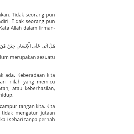
akan. Tidak seorang pun
diri. Tidak seorang pun
ata Allah dalam firman-
هَلْ اَتٰى عَلَى الْاِنْسَانِ حِيْنٌ مِّنَ ال
 belum merupakan sesuatu
ak ada. Keberadaan kita
aran inilah yang memicu
tan, atau keberhasilan,
hidup.
campur tangan kita. Kita
 tidak mengatur jutaan
 kali sehari tanpa pernah