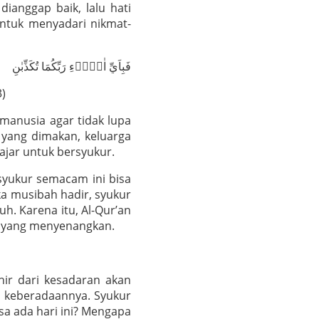
ianggap baik, lalu hati
ntuk menyadari nikmat-
فَبِاَيِّ اٰلَاۤءِ رَبِّكُمَا تُكَذِّبٰنِ
)
manusia agar tidak lupa
 yang dimakan, keluarga
ajar untuk bersyukur.
syukur semacam ini bisa
ka musibah hadir, syukur
h. Karena itu, Al-Qur’an
i yang menyenangkan.
hir dari kesadaran akan
a keberadaannya. Syukur
isa ada hari ini? Mengapa