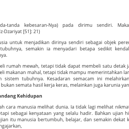
nda-tanda kebesaran-Nya) pada dirimu sendiri. Mak
-Dzariyat [51]: 21)
sia untuk menjadikan dirinya sendiri sebagai objek pe
buhnya, semakin ia menyadari betapa sedikit kendali
nya.
i rumah mewah, tetapi tidak dapat membeli satu detak 
mbeli makanan mahal, tetapi tidak mampu memerintahkan l
an sistem tubuhnya. Kesadaran semacam ini melahirkan
ukan semata hasil kerja keras, melainkan juga karunia yang
Pandang Kehidupan
 cara manusia melihat dunia. Ia tidak lagi melihat nikm
etapi sebagai kenyataan yang selalu hadir. Bahkan ujian
jian itu manusia bertumbuh, belajar, dan semakin dekat k
ammad ﷺ mengajarkan,