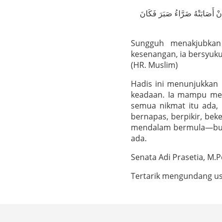
إِنْ أَصَابَتْهُ ضَرَّاءُ صَبَرَ فَكَانَ
Sungguh menakjubkan
kesenangan, ia bersyukur
(HR. Muslim)
Hadis ini menunjukka
keadaan. Ia mampu me
semua nikmat itu ada, k
bernapas, berpikir, beke
mendalam bermula—bukan
ada.
Senata Adi Prasetia, M.P
Tertarik mengundang u