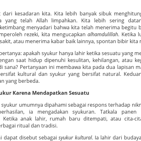
ut dari kesadaran kita. Kita lebih banyak sibuk menghitu
 yang telah Allah limpahkan. Kita lebih sering data
etimbang menyadari bahwa kita telah menerima begitu b
mperoleh rezeki, kita mengucapkan
alhamdulillah
. Ketika 
sakit, atau menerima kabar baik lainnya, spontan bibir ki
ertanya: apakah syukur hanya lahir ketika sesuatu yang me
ngan saat hidup dipenuhi kesulitan, kehilangan, atau k
di sana? Pertanyaan ini membawa kita pada dua lapisan m
bersifat kultural dan syukur yang bersifat natural. Kedu
an yang berbeda.
syukur Karena Mendapatkan Sesuatu
 syukur umumnya dipahami sebagai respons terhadap nikma
erhasilan, ia mengadakan syukuran. Tatkala panen 
. Ketika anak lahir, rumah baru ditempati, atau cita-cit
bagai ritual dan tradisi.
ni dapat disebut sebagai
syukur kultural
. Ia lahir dari bud