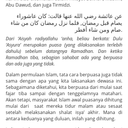
Abu Dawud, dan juga Tirmidzi.
عن عائشة رضي الله عنها قالت: كان عاشوراء
يصام قبل رمضان, فلما نزل رمضان كان من شاء
صام ومن شاء أفطر.
Dari ‘Aisyah radiyallahu ‘anha, beliau berkata: Dulu
‘Asyura’ merupakan puasa (yang dilaksanakan terlebih
dahulu) sebelum datangnya Ramadhan. Dan ketika
Ramadhan tiba, sebagian sahabat ada yang berpuasa
dan ada juga yang tidak.
Dalam permulaan Islam, tata cara berpuasa juga tidak
sama dengan apa yang kita laksanakan dewasa ini.
Sebagaimana diketahui, kita berpuasa dari mulai saat
fajar tiba sampai dengan tenggelamnya matahari.
Akan tetapi, masyarakat Islam awal puasanya dihitung
mulai dari saat mereka tidur malam atau sesaat
setelah melaksanakan shalat isya’ akhir. Mana di
antara keduanya yang duluan, inilah yang dihitung.