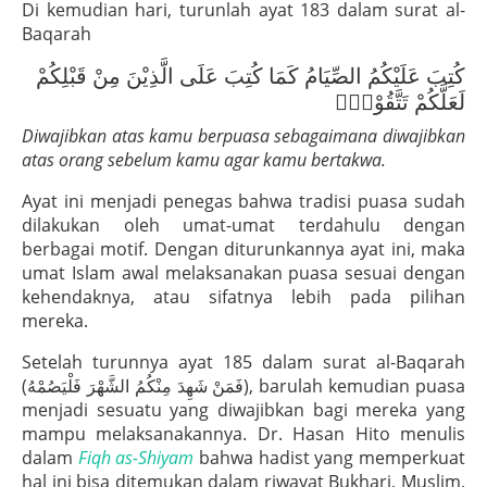
Di kemudian hari, turunlah ayat 183 dalam surat al-
Baqarah
كُتِبَ عَلَيْكُمُ الصِّيَامُ كَمَا كُتِبَ عَلَى الَّذِيْنَ مِنْ قَبْلِكُمْ
لَعَلَّكُمْ تَتَّقُوْنَۙ
Diwajibkan atas kamu berpuasa sebagaimana diwajibkan
atas orang sebelum kamu agar kamu bertakwa.
Ayat ini menjadi penegas bahwa tradisi puasa sudah
dilakukan oleh umat-umat terdahulu dengan
berbagai motif. Dengan diturunkannya ayat ini, maka
umat Islam awal melaksanakan puasa sesuai dengan
kehendaknya, atau sifatnya lebih pada pilihan
mereka.
Setelah turunnya ayat 185 dalam surat al-Baqarah
(فَمَنْ شَهِدَ مِنْكُمُ الشَّهْرَ فَلْيَصُمْهُ), barulah kemudian puasa
menjadi sesuatu yang diwajibkan bagi mereka yang
mampu melaksanakannya. Dr. Hasan Hito menulis
dalam
Fiqh as-Shiyam
bahwa hadist yang memperkuat
hal ini bisa ditemukan dalam riwayat Bukhari, Muslim,