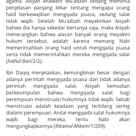
agama. Aisyah khawatir Mu’adzah sedang meminta
penjelasan panjang lebar tentang mengapa orang
haid berkewajiban mengqada puasa, sedang salat
tidak wajib. Setelah Mu’adzah meyakinkan Aisyah
bahwa dia hanya sekedar bertanya saja, maka Aisyah
menerangkan bahwa alasan banyak orang meyakini
hukum tersebut, adalah karena memang Nabi
memerintahkan orang haid untuk mengqada puasa
serta tidak memerintahkan mereka mengqada salat
(
Fathul Bari
/2/2).
Ibn Daqiq menjelaskan, kemungkinan besar dengan
adanya perintah mengqada puasa dan tidak adanya
perintah mengqada salat, Aisyah kemudian
berkesimpulan bahwa mengqada salat bagi
perempuan menstruasi hukumnya tidak wajib. Sebab
menstruasi adalah keadaan yang terbilang sering
dialami perempuan. Andai mengqada salat hukumnya
wajib bagi mereka, tentu Nabi akan
mengungkapkannya (
Ihkamul Ahkam
/1/209).