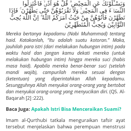
وَيَسْـَٔلُوْنَكَ عَنِ الْمَحِيْضِ ۗ قُلْ هُوَ اَذًىۙ فَاعْتَزِلُوا
النِّسَاۤءَ فِى الْمَحِيْضِۙ وَلَا تَقْرَبُوْهُنَّ حَتّٰى يَطْهُرْنَ ۚ فَاِذَا
تَطَهَّرْنَ فَأْتُوْهُنَّ مِنْ حَيْثُ اَمَرَكُمُ اللّٰهُ ۗ اِنَّ اللّٰهَ يُحِبُّ
التَّوَّابِيْنَ وَيُحِبُّ الْمُتَطَهِّرِيْنَ
Mereka bertanya kepadamu (Nabi Muhammad) tentang
haid. Katakanlah, “Itu adalah suatu kotoran.” Maka,
jauhilah para istri (dari melakukan hubungan intim) pada
waktu haid dan jangan kamu dekati mereka (untuk
melakukan hubungan intim) hingga mereka suci (habis
masa haid). Apabila mereka benar-benar suci (setelah
mandi wajib), campurilah mereka sesuai dengan
(ketentuan) yang diperintahkan Allah kepadamu.
Sesungguhnya Allah menyukai orang-orang yang bertobat
dan menyukai orang-orang yang menyucikan diri.
(QS. Al-
Baqarah [2] :222).
Baca Juga:
Apakah Istri Bisa Menceraikan Suami?
Imam al-Qurthubi tatkala menguraikan tafsir ayat
tersebut menjelaskan bahwa perempuan menstrusi