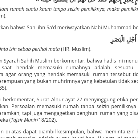
alam rumah suatu kaum tanpa seizin pemiliknya, maka pemili
m).
utkan bahwa Sahl ibn Sa’d meriwayatkan Nabi Muhammad b
 أَجْلِ الْبَصَرِ
nta izin sebab perihal mata
(HR. Muslim).
m Syarah Sahih Muslim berkomentar, bahwa hadis ini me
 saat hendak memasuki rumahnya adalah sesuatu y
ya agar orang yang hendak memasuki rumah tersebut tid
perempuan yang bukan muhrimnya yang kebetulan tidak se
85).
i berkomentar, Surat Alnur ayat 27 menyinggung etika pe
ikan. Persoalan memasuki rumah tanpa seizin pemilikny
iharamkan, tapi juga mengagetkan penghuni rumah yang b
eka (
Tafsir Munir
/18/202).
an di atas dapat diambil kesimpulan, bahwa meminta izi