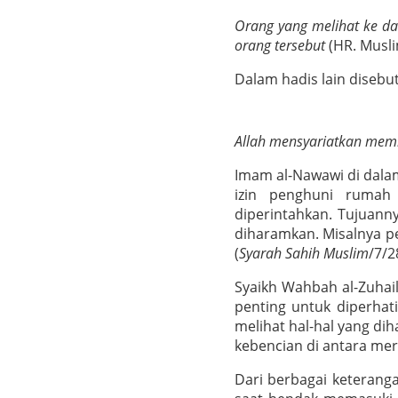
Orang yang melihat ke d
orang tersebut
(HR. Musli
Dalam hadis lain diseb
Allah mensyariatkan memi
Imam al-Nawawi di dala
izin penghuni rumah
diperintahkan. Tujuann
diharamkan. Misalnya 
(
Syarah Sahih Muslim
/7/2
Syaikh Wahbah al-Zuhail
penting untuk diperhat
melihat hal-hal yang d
kebencian di antara mer
Dari berbagai keterang