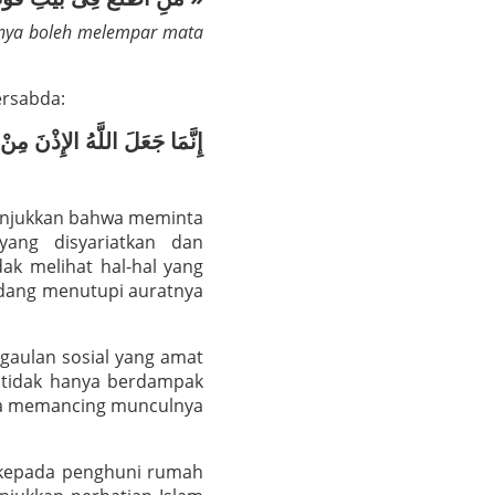
knya boleh melempar mata
ersabda:
إِنَّمَا جَعَلَ اللَّهُ الإِذْنَ مِنْ
nunjukkan bahwa meminta
ang disyariatkan dan
ak melihat hal-hal yang
dang menutupi auratnya
rgaulan sosial yang amat
a tidak hanya berdampak
isa memancing munculnya
n kepada penghuni rumah