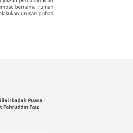
jukkan perhatian Islam
 tempat bernama rumah.
lakukan urusan pribadi
ilai Ibadah Puasa
 Fahruddin Faiz