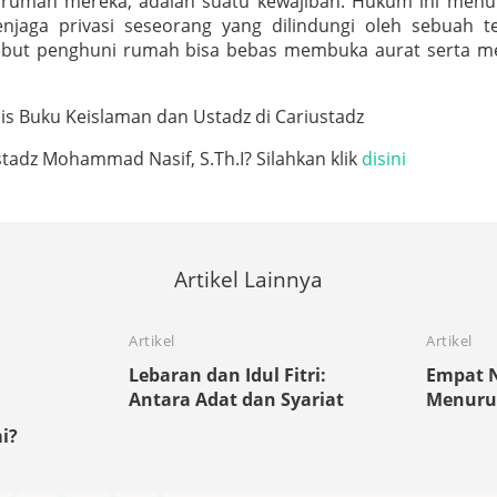
rumah mereka, adalah suatu kewajiban. Hukum ini menun
njaga privasi seseorang yang dilindungi oleh sebuah
ebut penghuni rumah bisa bebas membuka aurat serta me
s Buku Keislaman dan Ustadz di Cariustadz
adz Mohammad Nasif, S.Th.I? Silahkan klik
disini
Artikel Lainnya
Artikel
Artikel
Lebaran dan Idul Fitri:
Empat N
Antara Adat dan Syariat
Menurut
i?