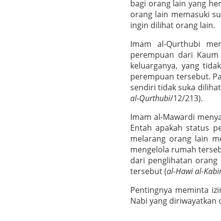
bagi orang lain yang h
orang lain memasuki su
ingin dilihat orang lain.
Imam al-Qurthubi men
perempuan dari Kaum 
keluarganya, yang tid
perempuan tersebut. Pa
sendiri tidak suka dilih
al-Qurthubi
/12/213).
Imam al-Mawardi menya
Entah apakah status pe
melarang orang lain m
mengelola rumah terse
dari penglihatan orang
tersebut (
al-Hawi al-Kabi
Pentingnya meminta iz
Nabi yang diriwayatkan 