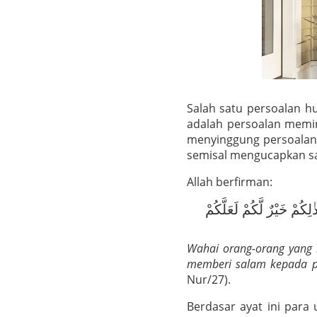
Salah satu persoalan h
adalah persoalan memin
menyinggung persoalan 
semisal mengucapkan sa
Allah berfirman:
لِكُمْ خَيْرٌ لَّكُمْ لَعَلَّكُمْ
Wahai orang-orang yang
memberi salam kepada pe
Nur/27).
Berdasar ayat ini par