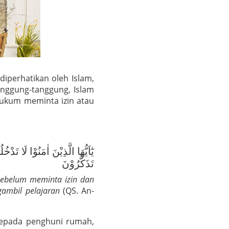
iperhatikan oleh Islam,
anggung-tanggung, Islam
hukum meminta izin atau
يٰٓاَيُّهَا الَّذِيْنَ اٰمَنُوْا لَا تَد
تَذَكَّرُوْنَ
ebelum meminta izin dan
ambil pelajaran
(QS. An-
kepada penghuni rumah,