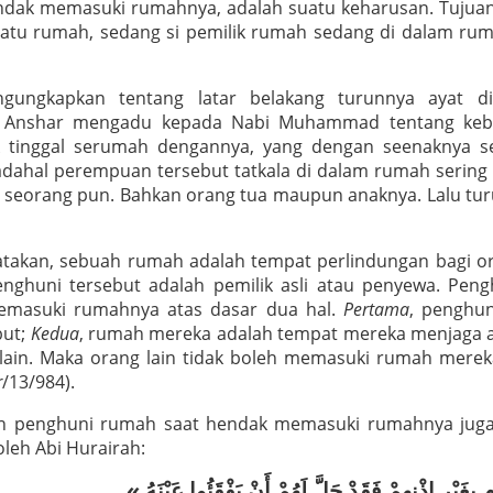
endak memasuki rumahnya, adalah suatu keharusan. Tujua
atu rumah, sedang si pemilik rumah sedang di dalam ru
gungkapkan tentang latar belakang turunnya ayat d
Anshar mengadu kepada Nabi Muhammad tentang kebia
ak tinggal serumah dengannya, yang dengan seenaknya 
dahal perempuan tersebut tatkala di dalam rumah sering
at seorang pun. Bahkan orang tua maupun anaknya. Lalu turu
takan, sebuah rumah adalah tempat perlindungan bagi o
nghuni tersebut adalah pemilik asli atau penyewa. Pengh
emasuki rumahnya atas dasar dua hal.
Pertama
, penghun
but;
Kedua
, rumah mereka adalah tempat mereka menjaga a
 lain. Maka orang lain tidak boleh memasuki rumah merek
r
/13/984).
in penghuni rumah saat hendak memasuki rumahnya juga 
oleh Abi Hurairah: