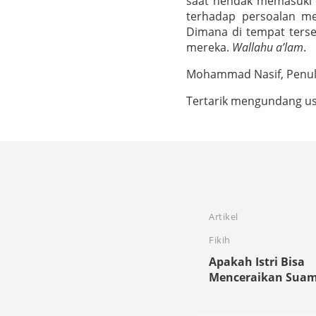
saat hendak memasuki 
terhadap persoalan me
Dimana di tempat ters
mereka.
Wallahu a’lam
.
Mohammad Nasif, Penuli
Tertarik mengundang ust
Artikel
Fikih
Apakah Istri Bisa
Menceraikan Suam