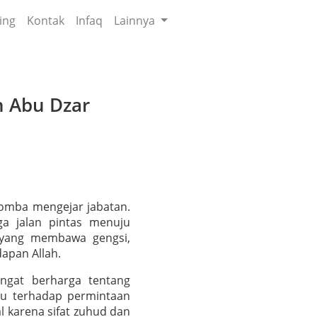
ing
Kontak
Infaq
Lainnya
n Abu Dzar
lomba mengejar jabatan.
ga jalan pintas menuju
n yang membawa gengsi,
apan Allah.
ngat berharga tentang
au terhadap permintaan
l karena sifat zuhud dan