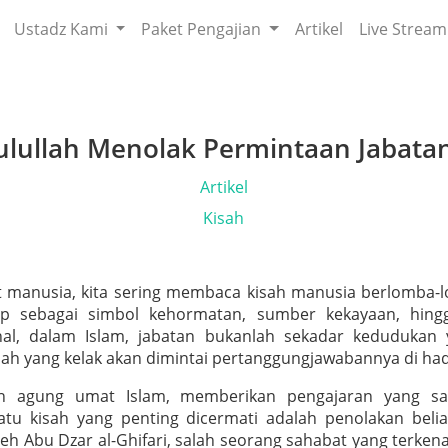
Ustadz Kami
Paket Pengajian
Artikel
Live Stream
ulullah Menolak Permintaan Jabata
Artikel
Kisah
 manusia, kita sering membaca kisah manusia berlomba-
ap sebagai simbol kehormatan, sumber kekayaan, hing
hal, dalam Islam, jabatan bukanlah sekadar keduduka
h yang kelak akan dimintai pertanggungjawabannya di had
dan agung umat Islam, memberikan pengajaran yang sa
atu kisah yang penting dicermati adalah penolakan beli
leh Abu Dzar al-Ghifari, salah seorang sahabat yang terkena