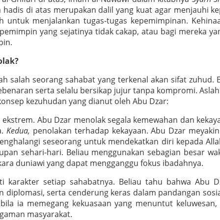
 hadis di atas merupakan dalil yang kuat agar menjauhi 
h untuk menjalankan tugas-tugas kepemimpinan. Kehina
pemimpin yang sejatinya tidak cakap, atau bagi mereka yan
pin.
olak?
lah salah seorang sahabat yang terkenal akan sifat zuhud. 
benaran serta selalu bersikap jujur tanpa kompromi. Asla
konsep kezuhudan yang dianut oleh Abu Dzar:
n ekstrem. Abu Dzar menolak segala kemewahan dan kekay
a.
Kedua,
penolakan terhadap kekayaan. Abu Dzar meyakin
ghalangi seseorang untuk mendekatkan diri kepada Alla
pan sehari-hari. Beliau menggunakan sebagian besar wa
kara duniawi yang dapat mengganggu fokus ibadahnya.
ti karakter setiap sahabatnya. Beliau tahu bahwa Abu D
n diplomasi, serta cenderung keras dalam pandangan sosialny
 bila ia memegang kekuasaan yang menuntut keluwesan, s
agaman masyarakat.