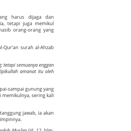
ang harus dijaga dan
a, tetapi juga memikul
 nasib orang-orang yang
l-Qur’an surah al-Ahzab
; tetapi semuanya enggan
pikullah amanat itu oleh
mpai-sampai gunung yang
 memikulnya, sering kali
 tanggung jawab, ia akan
pimpinnya.
hahih Muslim
(jil. 12, hlm.