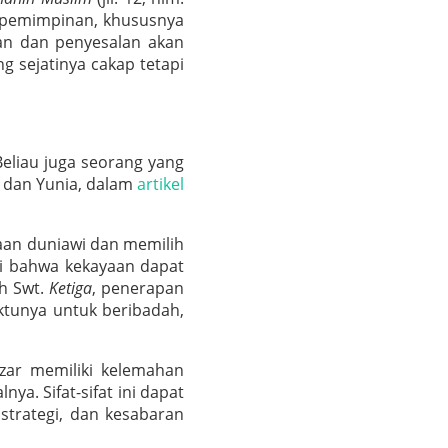
kepemimpinan, khususnya
an dan penyesalan akan
g sejatinya cakap tetapi
Beliau juga seorang yang
h dan Yunia, dalam
artikel
aan duniawi dan memilih
i bahwa kekayaan dapat
h Swt.
Ketiga
, penerapan
ktunya untuk beribadah,
zar memiliki kelemahan
a. Sifat-sifat ini dapat
trategi, dan kesabaran