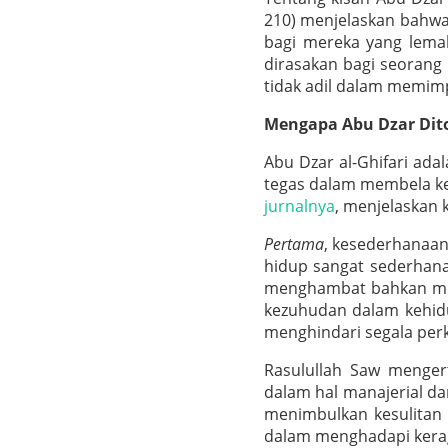
210) menjelaskan bahwa
bagi mereka yang lema
dirasakan bagi seorang 
tidak adil dalam memim
Mengapa Abu Dzar Dit
Abu Dzar al-Ghifari ada
tegas dalam membela ke
jurnalnya
, menjelaskan 
Pertama
, kesederhanaa
hidup sangat sederhan
menghambat bahkan men
kezuhudan dalam kehidu
menghindari segala per
Rasulullah Saw menger
dalam hal manajerial da
menimbulkan kesulitan
dalam menghadapi ker