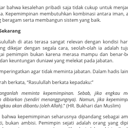
lajar bahwa kesalehan pribadi saja tidak cukup untuk menj
na. Kepemimpinan membutuhkan kombinasi antara iman, ak
g beragam serta membangun sistem yang baik.
 Sekarang
lullah di atas terasa sangat relevan dengan kondisi hari 
ng dikejar dengan segala cara, seolah-olah ia adalah tu
gai pemimpin bukan karena merasa mampu dan benar-ben
 dan keuntungan duniawi yang melekat pada jabatan.
mperingatkan agar tidak meminta jabatan. Dalam hadis lain
h berkata, “Rasulullah berkata kepadaku:”
anganlah meminta kepemimpinan. Sebab, jika engkau m
 dibiarkan (sendiri menanggungnya). Namun, jika kepemim
gkau akan dibantu (oleh Allah)
.” (HR. Bukhari dan Muslim)
an bahwa kepemimpinan seharusnya dipandang sebagai ama
, bukan ambisi. Pemimpin sejati adalah orang yang dipi