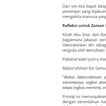
Dari sini kita dapat be
pemimpin yang bijaksa
mengelola manusia yan
Refleksi untuk Zaman
Kisah Abu Dzar dan Rasu
bagaimana jabatan seri
mencalonkan diri seba
tergoda oleh kemuliaan
Padahal Islam justru me
Abdurrahman bin Samura
“
Wahai Abdurrahman! J
memintanya, engkat akan
tanpa engkau meminta, en
Prinsip ini menunjukk
dengan kerendahan hati