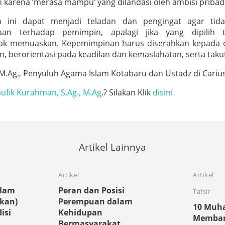
karena ‘merasa mampu’ yang dilandasi oleh ambisi pribad
ah ini dapat menjadi teladan dan pengingat agar ti
an terhadap pemimpin, apalagi jika yang dipilih t
ak memuaskan. Kepemimpinan harus diserahkan kepada 
, berorientasi pada keadilan dan kemaslahatan, serta takut
 M.Ag., Penyuluh Agama Islam Kotabaru dan Ustadz di Cariu
ufik Kurahman, S.Ag., M.Ag
.? Silakan Klik
disini
Artikel Lainnya
Artikel
Artikel
alam
Peran dan Posisi
Tafsir
ukan)
Perempuan dalam
10 Muha
isi
Kehidupan
Memban
Bermasyarakat