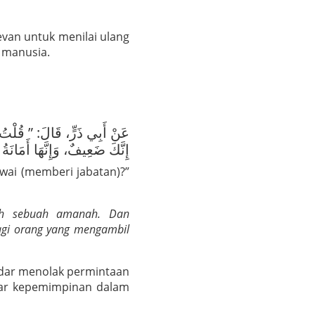
evan untuk menilai ulang
 manusia.
عَنْ أَبِي ذَرٍّ، قَالَ: ” قُلْتُ::
إِنَّكَ ضَعِيفٌ، وَإِنَّهَا أَمَانَةُ 
wai (memberi jabatan)?”
ah sebuah amanah. Dan
agi orang yang mengambil
kadar menolak permintaan
asar kepemimpinan dalam