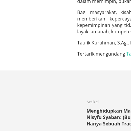
dalam memimpin, bukan 
Bagi masyarakat, kis
memberikan kepercaya
kepemimpinan yang tid
layak: amanah, kompeten
Taufik Kurahman, S.Ag.,
Tertarik mengundang
Ta
Artikel
Menghidupkan M
Nisyfu Syaban: (B
Hanya Sebuah Trad