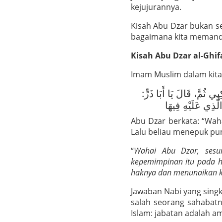
kejujurannya.
Kisah Abu Dzar bukan se
bagaimana kita memand
Kisah Abu Dzar al-Ghi
Imam Muslim dalam kit
ي ثُمَّ، قَالَ يَا أَبَا ذَرٍّ
الَّذِي عَلَيْهِ فِيهَا
Abu Dzar berkata: “Wah
Lalu beliau menepuk pu
“
Wahai Abu Dzar, sesu
kepemimpinan itu pada h
haknya dan menunaikan k
Jawaban Nabi yang singk
salah seorang sahabatn
Islam: jabatan adalah 