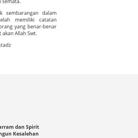
i semata.
dak sembarangan dalam
elah memiliki catatan
orang yang benar-benar
 akan Allah Swt.
stadz
rram dan Spirit
gun Kesalehan