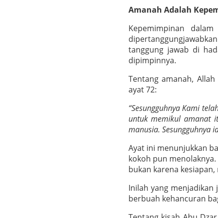
Amanah Adalah Kepe
Kepemimpinan dalam 
dipertanggungjawabkan
tanggung jawab di hada
dipimpinnya.
Tentang amanah, Allah 
ayat 72:
“Sesungguhnya Kami tela
untuk memikul amanat it
manusia. Sesungguhnya ia 
Ayat ini menunjukkan b
kokoh pun menolaknya. T
bukan karena kesiapan,
Inilah yang menjadikan 
berbuah kehancuran bag
Tentang kisah Abu Dzar 