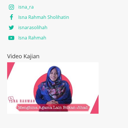
Kini, Ustadzah Isna aktif berkontribusi dalam dunia
isna_ra
literasi dan edukasi Islam melalui berbagai platform
seperti IslamEdu PSQ, CariUstadz.id,
Isna Rahmah Sholihatin
BincangSyariah.com dan BincangMuslimah.com,
isnarasolihah
membawa perspektif yang ramah, solutif dan
berbasis dalil kepada publik.
Isna Rahmah
Riwayat Pendidikan
Video Kajian
Formal
SD: MIN 2 Kota Metro
SMP: SMP Plus TMI PM Tarbiiyatul Muallimin wal
Muallimat Raudhotul Qur’an Kota Metro
SMA: MAN 1 Bandar Lampung
S1: UIN Syarif Hidayatullah Jakarta, Pendidikan
Bahasa Arab
S2: UIN Syarif Hidayatullah Jakarta, Pendidikan
Bahasa Arab
Non Formal