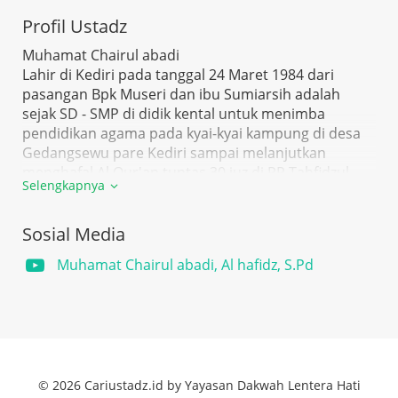
Profil Ustadz
Muhamat Chairul abadi
Lahir di Kediri pada tanggal 24 Maret 1984 dari
pasangan Bpk Museri dan ibu Sumiarsih adalah
sejak SD - SMP di didik kental untuk menimba
pendidikan agama pada kyai-kyai kampung di desa
Gedangsewu pare Kediri sampai melanjutkan
menghafal Al Qur'an tuntas 30 juz di PP Tahfidzul
Selengkapnya
Qur'an Darul Muhajirin asuhan KH. M. Masykur Al
hafidz.
Kemudian sebagai penunjang keilmuan dari hafalan
Sosial Media
Al Qur'annya maka belajarlah sekolah diniah dan
Muhamat Chairul abadi, Al hafidz, S.Pd
pendalaman kitab kuning serta orientasi
kemasyarakatan di PP Miftahul ulum jombangan
pare Kediri yang di asuh oleh KH Luqman Mauludi
Hasyim dan juga memperdalam ilmu nahwu shorof
asuhan kyai Baidlowi di Gedangsewu serta khusus
bahasa arab di kanzul lughoh kampung inggris pare
© 2026 Cariustadz.id by Yayasan Dakwah Lentera Hati
yang di asuh oleh Ust Saiful bahri ( alumni Gontor).