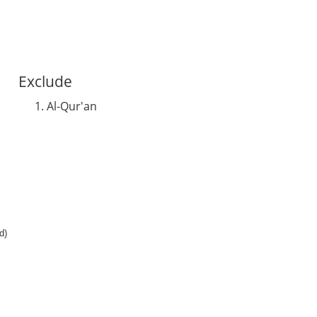
Exclude
Al-Qur'an
d)