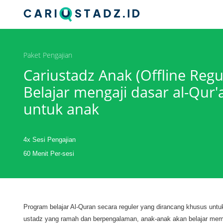
Paket Pengajian
Cariustadz Anak (Offline Regu
Belajar mengaji dasar al-Qur
untuk anak
4x Sesi Pengajian
60 Menit Per-sesi
Program belajar Al-Quran secara reguler yang dirancang khusus untu
ustadz yang ramah dan berpengalaman, anak-anak akan belajar memb